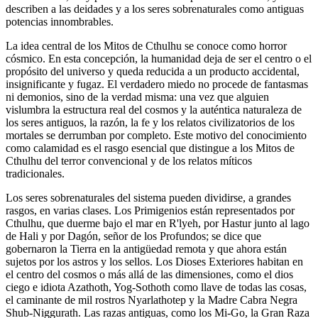
describen a las deidades y a los seres sobrenaturales como antiguas
potencias innombrables.
La idea central de los Mitos de Cthulhu se conoce como horror
cósmico. En esta concepción, la humanidad deja de ser el centro o el
propósito del universo y queda reducida a un producto accidental,
insignificante y fugaz. El verdadero miedo no procede de fantasmas
ni demonios, sino de la verdad misma: una vez que alguien
vislumbra la estructura real del cosmos y la auténtica naturaleza de
los seres antiguos, la razón, la fe y los relatos civilizatorios de los
mortales se derrumban por completo. Este motivo del conocimiento
como calamidad es el rasgo esencial que distingue a los Mitos de
Cthulhu del terror convencional y de los relatos míticos
tradicionales.
Los seres sobrenaturales del sistema pueden dividirse, a grandes
rasgos, en varias clases. Los Primigenios están representados por
Cthulhu, que duerme bajo el mar en R'lyeh, por Hastur junto al lago
de Hali y por Dagón, señor de los Profundos; se dice que
gobernaron la Tierra en la antigüedad remota y que ahora están
sujetos por los astros y los sellos. Los Dioses Exteriores habitan en
el centro del cosmos o más allá de las dimensiones, como el dios
ciego e idiota Azathoth, Yog-Sothoth como llave de todas las cosas,
el caminante de mil rostros Nyarlathotep y la Madre Cabra Negra
Shub-Niggurath. Las razas antiguas, como los Mi-Go, la Gran Raza