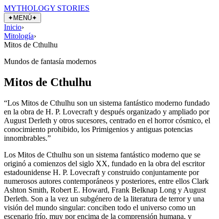
MYTHOLOGY STORIES
✦
MENÚ
✦
Inicio
›
Mitología
›
Mitos de Cthulhu
Mundos de fantasía modernos
Mitos de Cthulhu
“
Los Mitos de Cthulhu son un sistema fantástico moderno fundado
en la obra de H. P. Lovecraft y después organizado y ampliado por
August Derleth y otros sucesores, centrado en el horror cósmico, el
conocimiento prohibido, los Primigenios y antiguas potencias
innombrables.
”
Los Mitos de Cthulhu son un sistema fantástico moderno que se
originó a comienzos del siglo XX, fundado en la obra del escritor
estadounidense H. P. Lovecraft y construido conjuntamente por
numerosos autores contemporáneos y posteriores, entre ellos Clark
Ashton Smith, Robert E. Howard, Frank Belknap Long y August
Derleth. Son a la vez un subgénero de la literatura de terror y una
visión del mundo singular: conciben todo el universo como un
escenario frío, muy por encima de la comprensión humana, y