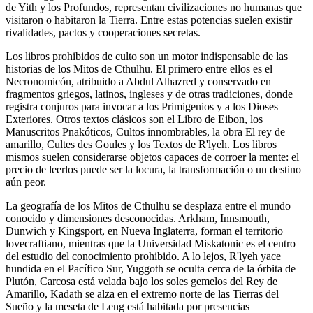
de Yith y los Profundos, representan civilizaciones no humanas que
visitaron o habitaron la Tierra. Entre estas potencias suelen existir
rivalidades, pactos y cooperaciones secretas.
Los libros prohibidos de culto son un motor indispensable de las
historias de los Mitos de Cthulhu. El primero entre ellos es el
Necronomicón, atribuido a Abdul Alhazred y conservado en
fragmentos griegos, latinos, ingleses y de otras tradiciones, donde
registra conjuros para invocar a los Primigenios y a los Dioses
Exteriores. Otros textos clásicos son el Libro de Eibon, los
Manuscritos Pnakóticos, Cultos innombrables, la obra El rey de
amarillo, Cultes des Goules y los Textos de R'lyeh. Los libros
mismos suelen considerarse objetos capaces de corroer la mente: el
precio de leerlos puede ser la locura, la transformación o un destino
aún peor.
La geografía de los Mitos de Cthulhu se desplaza entre el mundo
conocido y dimensiones desconocidas. Arkham, Innsmouth,
Dunwich y Kingsport, en Nueva Inglaterra, forman el territorio
lovecraftiano, mientras que la Universidad Miskatonic es el centro
del estudio del conocimiento prohibido. A lo lejos, R'lyeh yace
hundida en el Pacífico Sur, Yuggoth se oculta cerca de la órbita de
Plutón, Carcosa está velada bajo los soles gemelos del Rey de
Amarillo, Kadath se alza en el extremo norte de las Tierras del
Sueño y la meseta de Leng está habitada por presencias