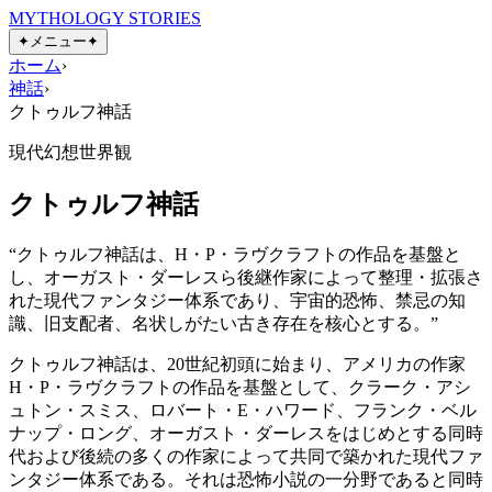
MYTHOLOGY STORIES
✦
メニュー
✦
ホーム
›
神話
›
クトゥルフ神話
現代幻想世界観
クトゥルフ神話
“
クトゥルフ神話は、H・P・ラヴクラフトの作品を基盤と
し、オーガスト・ダーレスら後継作家によって整理・拡張さ
れた現代ファンタジー体系であり、宇宙的恐怖、禁忌の知
識、旧支配者、名状しがたい古き存在を核心とする。
”
クトゥルフ神話は、20世紀初頭に始まり、アメリカの作家
H・P・ラヴクラフトの作品を基盤として、クラーク・アシ
ュトン・スミス、ロバート・E・ハワード、フランク・ベル
ナップ・ロング、オーガスト・ダーレスをはじめとする同時
代および後続の多くの作家によって共同で築かれた現代ファ
ンタジー体系である。それは恐怖小説の一分野であると同時