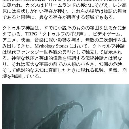
に覆われ、カダスはドリームランドの極北にそびえ、レン高
原には名状しがたい存在が棲む。これらの場所は物語の舞台
であると同時に、異なる存在が所有する領域でもある。
クトゥルフ神話は、すでに小説そのものの範囲をはるかに超
えている。TRPG『クトゥルフの呼び声』、ビデオゲーム、
アニメ、映画、音楽に深い影響を与え、無数の二次創作を生
み出してきた。Mythology Stories において、クトゥルフ神話
は現代ファンタジー世界観の典型として独立して提示され
る。神聖な秩序と英雄的偉業を強調する伝統神話とは異な
り、それは広大な宇宙の前での人類の小ささ、知識の危険、
そして絶対的な未知に直面したときに現れる孤独、勇気、崩
壊を強調している。