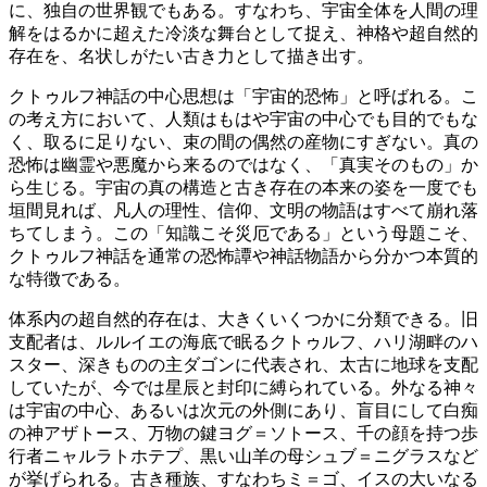
に、独自の世界観でもある。すなわち、宇宙全体を人間の理
解をはるかに超えた冷淡な舞台として捉え、神格や超自然的
存在を、名状しがたい古き力として描き出す。
クトゥルフ神話の中心思想は「宇宙的恐怖」と呼ばれる。こ
の考え方において、人類はもはや宇宙の中心でも目的でもな
く、取るに足りない、束の間の偶然の産物にすぎない。真の
恐怖は幽霊や悪魔から来るのではなく、「真実そのもの」か
ら生じる。宇宙の真の構造と古き存在の本来の姿を一度でも
垣間見れば、凡人の理性、信仰、文明の物語はすべて崩れ落
ちてしまう。この「知識こそ災厄である」という母題こそ、
クトゥルフ神話を通常の恐怖譚や神話物語から分かつ本質的
な特徴である。
体系内の超自然的存在は、大きくいくつかに分類できる。旧
支配者は、ルルイエの海底で眠るクトゥルフ、ハリ湖畔のハ
スター、深きものの主ダゴンに代表され、太古に地球を支配
していたが、今では星辰と封印に縛られている。外なる神々
は宇宙の中心、あるいは次元の外側にあり、盲目にして白痴
の神アザトース、万物の鍵ヨグ＝ソトース、千の顔を持つ歩
行者ニャルラトホテプ、黒い山羊の母シュブ＝ニグラスなど
が挙げられる。古き種族、すなわちミ＝ゴ、イスの大いなる