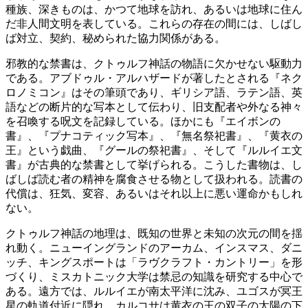
種族、深きものは、かつて地球を訪れ、あるいは地球に住ん
だ非人間文明を表している。これらの存在の間には、しばし
ば対立、契約、秘められた協力関係がある。
邪教的な禁書は、クトゥルフ神話の物語に欠かせない駆動力
である。アブドゥル・アルハザードが著したとされる『ネク
ロノミコン』はその筆頭であり、ギリシア語、ラテン語、英
語などの断片的な写本として伝わり、旧支配者や外なる神々
を召喚する呪文を記録している。ほかにも『エイボンの
書』、『プナコティック写本』、『無名祭祀書』、『黄衣の
王』という戯曲、『グールの祭祀書』、そして『ルルイエ文
書』が古典的な禁書として挙げられる。こうした書物は、し
ばしば読む者の精神を腐食させる物として扱われる。読書の
代償は、狂気、変容、あるいはそれ以上に悪い運命かもしれ
ない。
クトゥルフ神話の地理は、既知の世界と未知の次元の間を揺
れ動く。ニューイングランドのアーカム、インスマス、ダニ
ッチ、キングスポートは「ラヴクラフト・カントリー」を形
づくり、ミスカトニック大学は禁忌の知識を研究する中心で
ある。遠方では、ルルイエが南太平洋に沈み、ユゴスが冥王
星の軌道付近に隠れ、カルコサは黄衣の王の双子の太陽の下