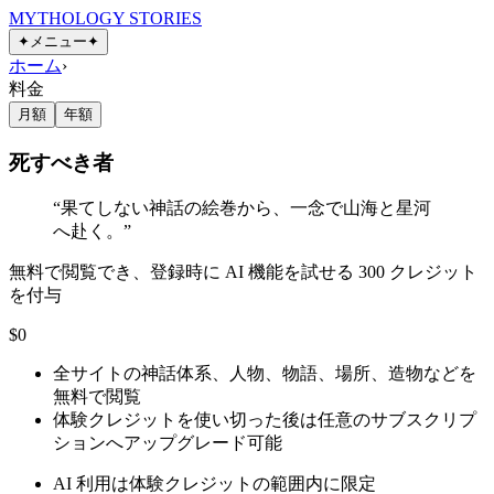
MYTHOLOGY STORIES
✦
メニュー
✦
ホーム
›
料金
月額
年額
死すべき者
“
果てしない神話の絵巻から、一念で山海と星河
へ赴く。
”
無料で閲覧でき、登録時に AI 機能を試せる 300 クレジット
を付与
$0
全サイトの神話体系、人物、物語、場所、造物などを
無料で閲覧
体験クレジットを使い切った後は任意のサブスクリプ
ションへアップグレード可能
AI 利用は体験クレジットの範囲内に限定