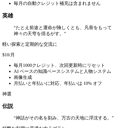
毎月の自動クレジット補充は含まれません
英雄
“
たとえ前途と運命が険しくとも、凡骨をもって
神々の天穹を揺るがす。
”
軽い探索と定期的な交流に
$10
/月
毎月1000クレジット、次回更新時にリセット
AI ベースの知識ベースシステムと人物システム
画像生成
月払いと年払いに対応、年払いは 10% オフ
神選
伝説
“
神話がその名を刻み、万古の天地に浮沈する。
”