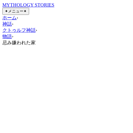
MYTHOLOGY STORIES
✦
メニュー
✦
ホーム
›
神話
›
クトゥルフ神話
›
物語
›
忌み嫌われた家