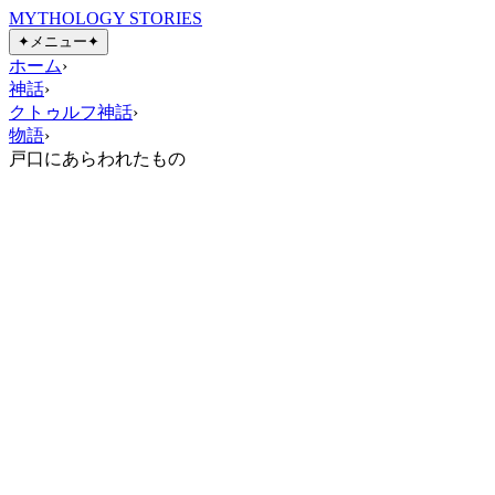
MYTHOLOGY STORIES
✦
メニュー
✦
ホーム
›
神話
›
クトゥルフ神話
›
物語
›
戸口にあらわれたもの