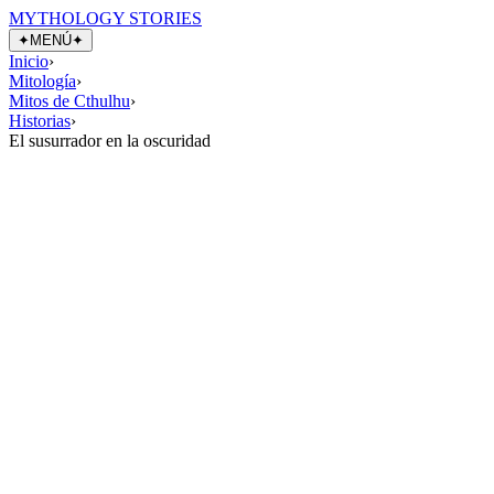
MYTHOLOGY STORIES
✦
MENÚ
✦
Inicio
›
Mitología
›
Mitos de Cthulhu
›
Historias
›
El susurrador en la oscuridad