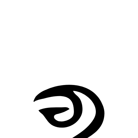
Luego, la gente de Mnar dijo que la vieja venganza de Ib había
esperado en el fondo del lago durante un milenio. Los hombres de
Sarnath creyeron que podían cubrir el pasado con murallas, oro y
banquetes; pero el agua tranquila recordaba, las ruinas recordaban,
también la estatua perdida del dios recordaba.
Y así, en la noche del milésimo aniversario, la perdición cayó sobr
Sarnath.
A través de las puertas de la llave de plata
Los gatos de
Ulthar
Volver a Historias