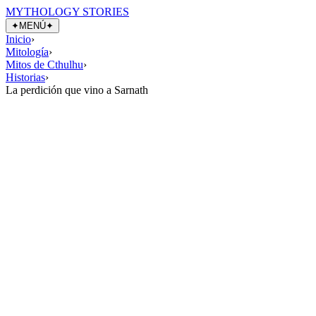
MYTHOLOGY STORIES
✦
MENÚ
✦
Inicio
›
Mitología
›
Mitos de Cthulhu
›
Historias
›
La perdición que vino a Sarnath