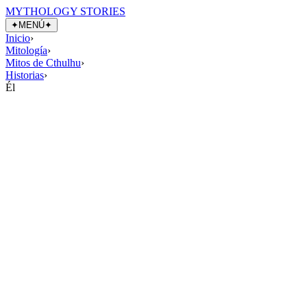
MYTHOLOGY STORIES
✦
MENÚ
✦
Inicio
›
Mitología
›
Mitos de Cthulhu
›
Historias
›
Él