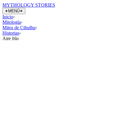
MYTHOLOGY STORIES
✦
MENÚ
✦
Inicio
›
Mitología
›
Mitos de Cthulhu
›
Historias
›
Aire frío