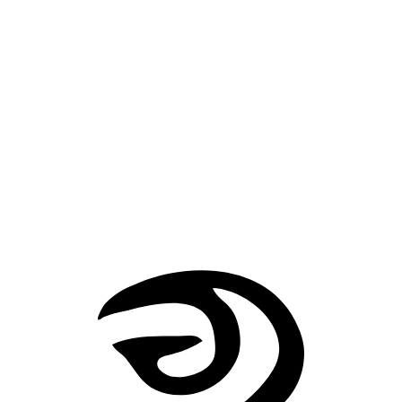
Durante años había usado el aire frío para mantener a raya a la
muerte, y había estirado su último instante con conocimiento y
obsesión. Pero una máquina se detuvo, el calor entró en la
habitación, y toda la podredumbre aplazada lo alcanzó de una vez.
Desde entonces no puedo soportar el aire frío. Otros no ven en él
más que hielo, viento o un alivio pasajero en verano. Yo recuerdo
aquella puerta, la nota empujada por debajo de ella y a un hombre
muerto desde hacía años, empeñado en una habitación helada en
seguir hablando, escribiendo y esperando ayuda como si aún
perteneciera a los vivos.
Él
El miedo que acecha
Volver a Historias