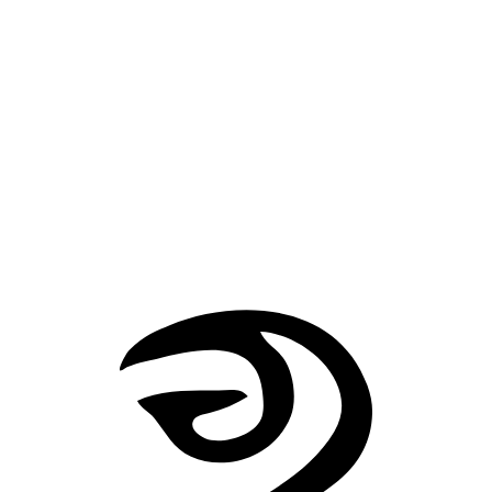
瑟斯顿合上手稿时，已经无法回到从前那种安心的生活。他
道自己掌握的东西太多，也知道叔祖父的死也许并不只是意
外。可他还是把资料整理下来，因为若有一天他也突然死去
后来的人至少还能看见这些线索。
故事似乎停在了他的记录里。
世界表面平静，深海无声。可在最深的黑暗下面，克苏鲁仍
沉睡，仍在等待，仍像梦一样向人间发出模糊的呼唤。
自外而来
敦威治恐怖事件
返回故事