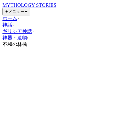
MYTHOLOGY STORIES
✦
メニュー
✦
ホーム
›
神話
›
ギリシア神話
›
神器・遺物
›
不和の林檎