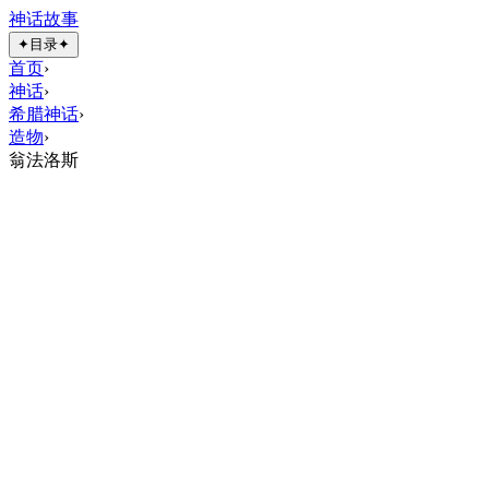
神话故事
✦
目录
✦
首页
›
神话
›
希腊神话
›
造物
›
翁法洛斯