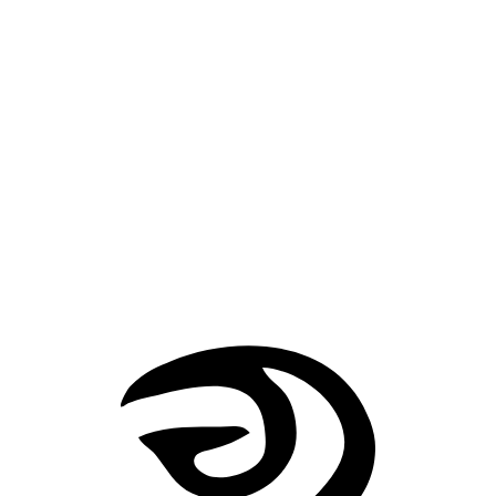
各种说法与可靠性
在《尼密阿狮子》中，赫拉克勒斯受罚前往尼密阿猎
狮。故事明确强调那头狮子皮毛坚硬，铁器不能刺入
因此这件狮皮的来源与那次战功紧密相连。
在《赫拉克勒斯后来的事迹》中，赫拉克勒斯仍带着
皮四处漂泊，说明它已经成为他惯常携带的装备。
较广泛的古典传统里，这件狮皮常被当作赫拉克勒斯
重要的标志性战利品之一；但现有材料没有保留它被
何正式收作装备的完整过程。
赫拉克勒斯的棍棒
赫利俄斯的金杯
返回造物