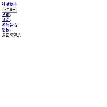
神话故事
✦
目录
✦
首页
›
神话
›
希腊神话
›
造物
›
尼密阿狮皮