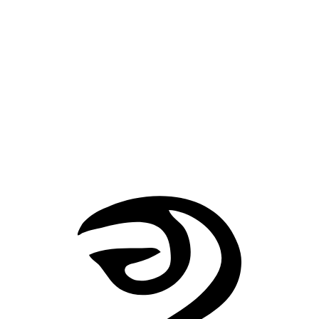
各种说法与可靠性
《风袋、莱斯特律戈涅斯人与喀耳刻》明确保留了“赫耳墨
赠草、奥德修斯抵挡魔药”的情节。荷马史诗《奥德赛》第
卷中，这株草称为摩吕，常被描述为根部发黑、花朵洁白，
人难以采拔，神明却能取得。后世传统多把摩吕视为抵御巫
术、迷药和变形法术的护身植物；它对应的现实植物没有一
说法。
赫利俄斯的金杯
阿喀琉斯的铠甲
返回造物