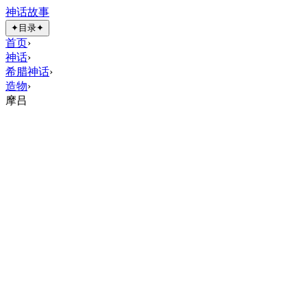
神话故事
✦
目录
✦
首页
›
神话
›
希腊神话
›
造物
›
摩吕