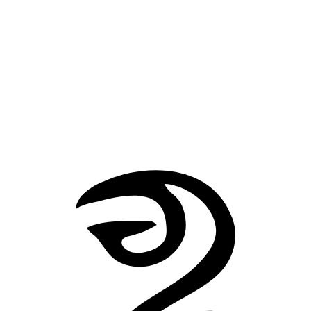
的字。
但那座被人畏惧忌讳许久的屋子，终于不再伸出看不见的手
碰活人。
它仍站在老街上，门窗陈旧，墙皮斑驳。只是从那以后，经
那里的人不再感到同样的寒意。地下的根被烧断了，黑暗里
久饥饿的东西，也随着酸烟和烂泥一起消失了。
雷德胡克恐怖事件
他
返回故事