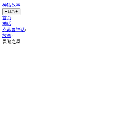
神话故事
✦
目录
✦
首页
›
神话
›
克苏鲁神话
›
故事
›
畏避之屋