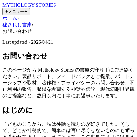
MYTHOLOGY STORIES
✦
メニュー
✦
ホーム
›
秘されし書庫
›
お問い合わせ
Last updated ·
2026/04/21
お問い合わせ
このページから Mythology Stories の書庫の守り手にご連絡く
ださい。製品サポート、フィードバックとご提案、パートナ
ーシップや取材、著作権・プライバシーのお問い合わせ、不
正利用の報告、収録を希望する神話や伝説、現代幻想世界観
のご提案など、数日以内に丁寧にお返事いたします。
はじめに
子どものころから、私は神話を読むのが好きでした。そし
て、どこか神秘的で、簡単には言い尽くせないものにもずっ
と惹かれてきました。私にとって、この世界には目には見え