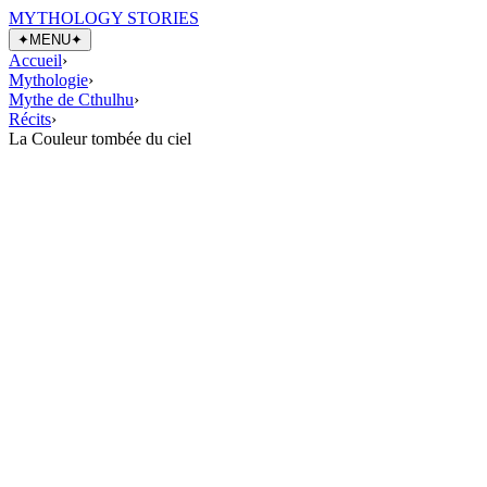
MYTHOLOGY STORIES
✦
MENU
✦
Accueil
›
Mythologie
›
Mythe de Cthulhu
›
Récits
›
La Couleur tombée du ciel