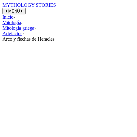
MYTHOLOGY STORIES
✦
MENÚ
✦
Inicio
›
Mitología
›
Mitología griega
›
Artefactos
›
Arco y flechas de Heracles