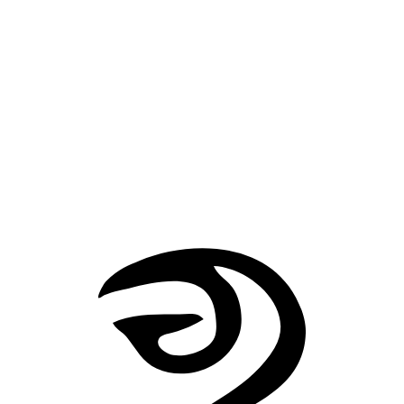
en la sangre venenosa; desde entonces, las flechas se volvieron
mortales. Hazañas posteriores de Heracles y Muerte y apoteosis de
Heracles conservan el uso de esas flechas en episodios posteriores.
Filoctetes abandonado en Lemnos y Neoptólemo y el regreso de
Filoctetes vinculan de forma explícita este arco y estas flechas con
Filoctetes, la guerra de Troya y la profecía. Las narraciones
disponibles no explican con detalle cómo obtuvo Filoctetes por
primera vez el arco y las flechas de Heracles, por lo que no convie
presentar la transmisión como una única versión segura.
Cinturón de Hipólita
Maza de Heracles
Volver a Artefactos