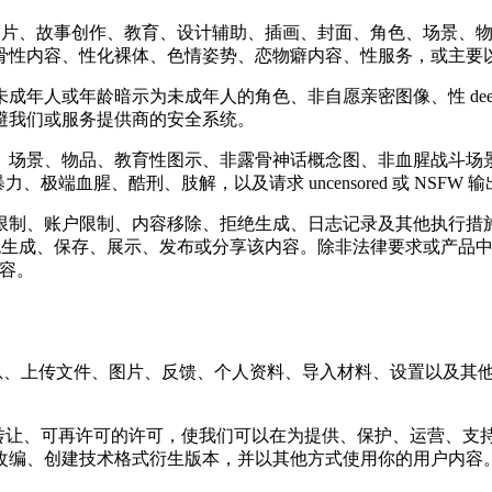
非成人向的创意图片、故事创作、教育、设计辅助、插画、封面、角色、
骨性内容、性化裸体、色情姿势、恋物癖内容、性服务，或主要
年人或年龄暗示为未成年人的角色、非自愿亲密图像、性 dee
避我们或服务提供商的安全系统。
、场景、物品、教育性图示、非露骨神话概念图、非血腥战斗场
、极端血腥、酷刑、肢解，以及请求 uncensored 或 NSFW 
限制、账户限制、内容移除、拒绝生成、日志记录及其他执行措
s，我们可以拒绝生成、保存、展示、发布或分享该内容。除非法律要求
内容。
的提示词、聊天消息、上传文件、图片、反馈、个人资料、导入材料、设
占、免版税、可转让、可再许可的许可，使我们可以在为提供、保护、
改编、创建技术格式衍生版本，并以其他方式使用你的用户内容